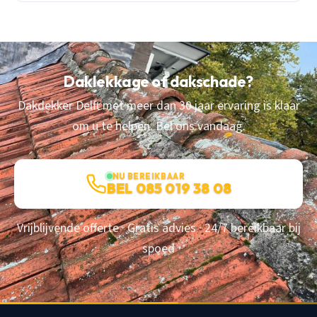
Daklekkage of dakschade?
Dakdekker Delft met meer dan 30 jaar ervaring is klaar
om u te helpen. Bel ons vandaag.
NU BEREIKBAAR
BEL 085 019 38 08
Vrijblijvende offerte · Gratis advies · 24/7 bereikbaar bij
spoed