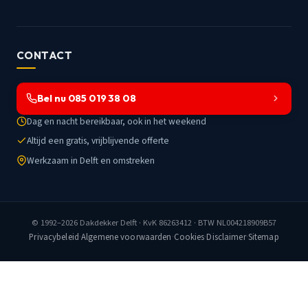
CONTACT
Bel nu 085 019 38 08
Dag en nacht bereikbaar, ook in het weekend
Altijd een gratis, vrijblijvende offerte
Werkzaam in Delft en omstreken
© 1992–2026
Dakdekker Delft
· KvK 86263412 · BTW NL004218909B57
Privacybeleid
·
Algemene voorwaarden
·
Cookies
·
Disclaimer
·
Sitemap