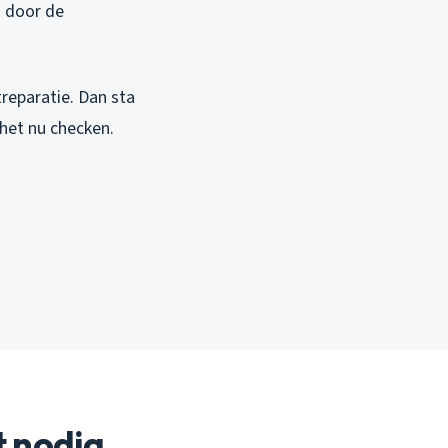
n door de
treparatie. Dan sta
t het nu checken.
t nodig