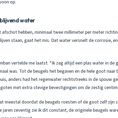
woon op.
blijvend water
afschot hebben, minimaal twee millimeter per meter richting
lijven staan, gaat het mis. Dat water versnelt de corrosie, en 
jenban vertelde me laatst: “Ik zag altijd een plas water in de
maal was. Tot de beugels het begaven en de hele goot naar
huis, anders had het regenwater rechtstreeks in de spouw ge
goten met extra stevige bevestigingen om de zestig centim
t meestal doordat de beugels roesten of de goot zelf zijn sti
e jaren zeventig zie ik dit constant, de originele beugels ware