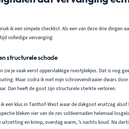
bruik ik een simpele checklist. Als een van deze drie dingen a
ltijd volledige vervanging:
en structurele schade
n zie je vaak eerst oppervlakkige roestplekjes. Dat is nog ge
ating. Maar zodra ik met mijn schroevendraaier dwars door 
laar. Dan heeft de goot zijn structurele sterkte verloren.
ik een klus in Tanthof-West waar de dakgoot eruitzag alsof 
nspectie bleken vier van de zes soldeernaden helemaal losge
uitzetting en krimp, overdag warm, ’s nachts koud. Na dertig