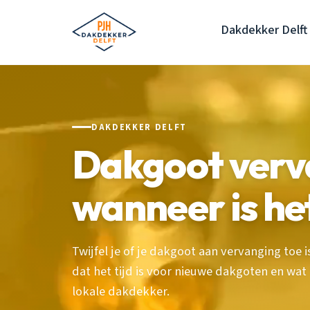
Dakdekker Delft
DAKDEKKER DELFT
Dakgoot verva
wanneer is het
Twijfel je of je dakgoot aan vervanging toe
dat het tijd is voor nieuwe dakgoten en wat h
lokale dakdekker.