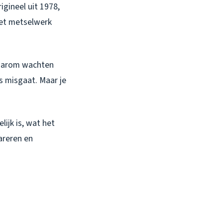
igineel uit 1978,
het metselwerk
 waarom wachten
s misgaat. Maar je
ijk is, wat het
areren en