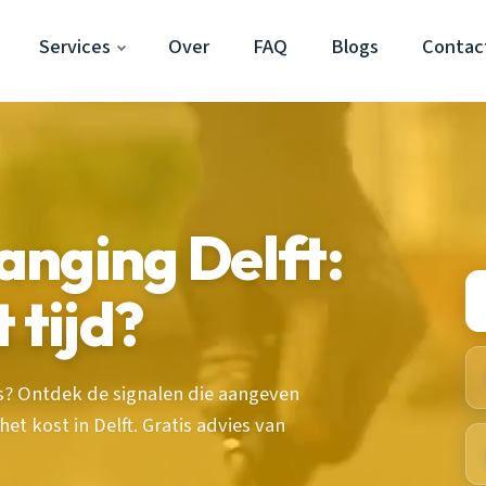
Services
Over
FAQ
Blogs
Contac
nging Delft:
 tijd?
 is? Ontdek de signalen die aangeven
et kost in Delft. Gratis advies van