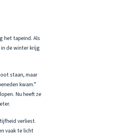
 het tapeind. Als
in de winter krijg
 goot staan, maar
 beneden kwam.”
lopen. Nu heeft ze
eter.
jfheid verliest.
n vaak te licht