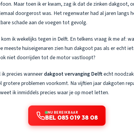
efoon. Maar toen ik er kwam, zag ik dat de zinken dakgoot, or
elemaal doorgerost was. Het regenwater had al jaren langs 
tbare schade aan de voegen tot gevolg.
s kom ik wekelijks tegen in Delft. En telkens vraag ik me af:
e meeste huiseigenaren zien hun dakgoot pas als er echt iet
ook niet doorrijden tot de motor vastloopt?
l ik precies wanneer
dakgoot vervanging Delft
echt noodzakel
el grotere problemen voorkomt. Na vijftien jaar dakgoten rep
 weet ik inmiddels precies waar je op moet letten.
NU BEREIKBAAR
BEL 085 019 38 08