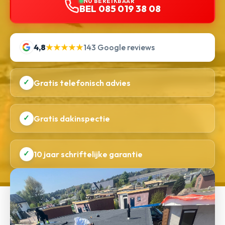
NU BEREIKBAAR
BEL 085 019 38 08
4,8
★★★★★
143 Google reviews
✓
Gratis telefonisch advies
✓
Gratis dakinspectie
✓
10 jaar schriftelijke garantie