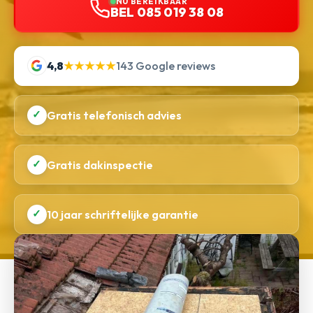
NU BEREIKBAAR
BEL 085 019 38 08
4,8
★★★★★
143 Google reviews
✓
Gratis telefonisch advies
✓
Gratis dakinspectie
✓
10 jaar schriftelijke garantie