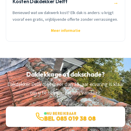
Kosten Dakdekker Delft
→
Benieuwd wat uw dakwerk kost? Elk dak is anders: u krijgt
vooraf een gratis, vrijblijvende offerte zonder verrassingen.
Meer informatie
Daklekkage of dakschade?
Dakdekker Delft met meer dan 30 jaar ervaring is klaar
om u te helpen. Bel ons vandaag.
NU BEREIKBAAR
BEL 085 019 38 08