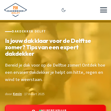
DAKDEKKER DELFT
Is jouw dak klaar voor de Delftse
zomer? Tips van een expert
dakdekker
Bereid je dak voor op de Delftse zomer! Ontdek hoe
een ervaren dakdekker je helpt om hitte, regen en
wind te weerstaan.
door
Kevin
· 17 maart 2025
NU BEREIKBAAR