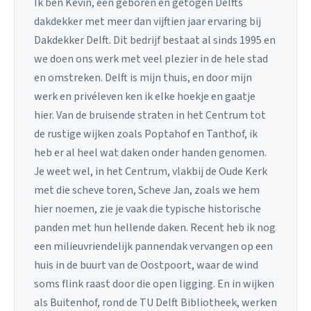
Ik ben Kevin, een geboren en getogen Delfts
dakdekker met meer dan vijftien jaar ervaring bij
Dakdekker Delft. Dit bedrijf bestaat al sinds 1995 en
we doen ons werk met veel plezier in de hele stad
en omstreken. Delft is mijn thuis, en door mijn
werk en privéleven ken ik elke hoekje en gaatje
hier. Van de bruisende straten in het Centrum tot
de rustige wijken zoals Poptahof en Tanthof, ik
heb er al heel wat daken onder handen genomen.
Je weet wel, in het Centrum, vlakbij de Oude Kerk
met die scheve toren, Scheve Jan, zoals we hem
hier noemen, zie je vaak die typische historische
panden met hun hellende daken. Recent heb ik nog
een milieuvriendelijk pannendak vervangen op een
huis in de buurt van de Oostpoort, waar de wind
soms flink raast door die open ligging. En in wijken
als Buitenhof, rond de TU Delft Bibliotheek, werken