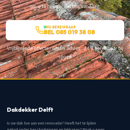
om u te helpen. Bel ons vandaag.
NU BEREIKBAAR
BEL 085 019 38 08
Vrijblijvende offerte · Gratis advies · 24/7 bereikbaar bij
spoed
Dakdekker Delft
Is uw dak toe aan een renovatie? Heeft het te lijden
gehad onder beschadigingen en lekkages? Maak u geen