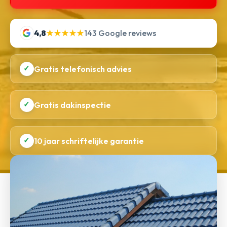
4,8
★★★★★
143 Google reviews
✓
Gratis telefonisch advies
✓
Gratis dakinspectie
✓
10 jaar schriftelijke garantie