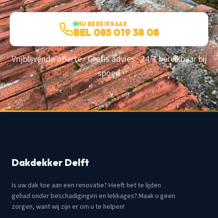
NU BEREIKBAAR
BEL 085 019 38 08
Vrijblijvende offerte · Gratis advies · 24/7 bereikbaar bij
spoed
Dakdekker Delft
Is uw dak toe aan een renovatie? Heeft het te lijden
gehad onder beschadigingen en lekkages? Maak u geen
zorgen, want wij zijn er om u te helpen!