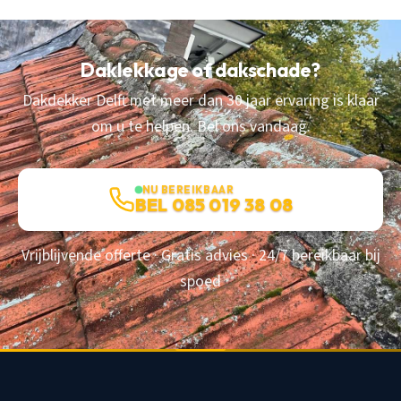
Daklekkage of dakschade?
Dakdekker Delft met meer dan 30 jaar ervaring is klaar
om u te helpen. Bel ons vandaag.
NU BEREIKBAAR
BEL 085 019 38 08
Vrijblijvende offerte · Gratis advies · 24/7 bereikbaar bij
spoed