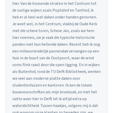
hier. Van de bruisende straten in het Centrum tot
de rustige wijken zoals Poptahof en Tanthof, ik
heb er al heel wat daken onder handen genomen.
Je weet wel, in het Centrum, vlakbij de Oude Kerk
met die scheve toren, Scheve Jan, zoals we hem
hier noemen, zie je vaak die typische historische
panden met hun hellende daken. Recent heb ik nog
een milieuvriendelijk pannendak vervangen op een
huis in de buurt van de Oostpoort, waar de wind
soms flink raast door die open ligging. En in wijken
als Buitenhof, rond de TU Delft Bibliotheek, werken
we veel aan moderne platte daken voor
studentenhuizen en kantoren. Ik ken de lokale
bouwvoorschriften als mijn broekzak, en met het
natte weer hier in Delft let ik altijd extra op
waterdichtheid. Tussen haakjes, volgens mij is dat
ook waarom onze klanten zo tevreden zijn, we