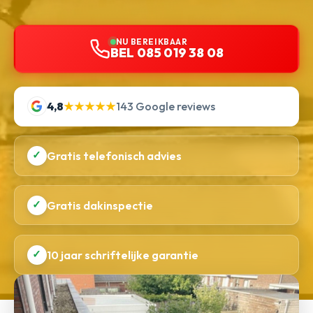
NU BEREIKBAAR
BEL 085 019 38 08
4,8
★★★★★
143 Google reviews
✓
Gratis telefonisch advies
✓
Gratis dakinspectie
✓
10 jaar schriftelijke garantie