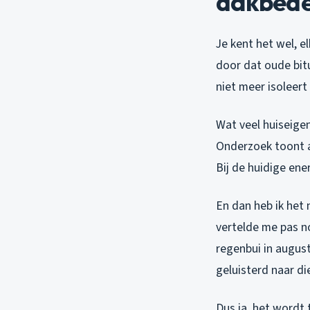
dakbede
Je kent het wel, e
door dat oude bit
niet meer isoleert
Wat veel huiseigen
Onderzoek toont a
Bij de huidige ene
En dan heb ik het 
vertelde me pas no
regenbui in augus
geluisterd naar d
Dus ja, het wordt 