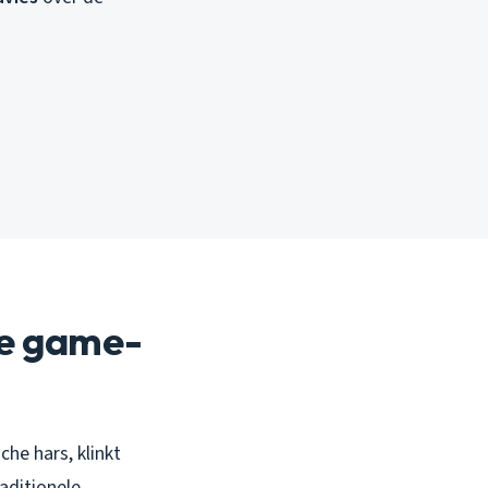
de game-
che hars, klinkt
raditionele