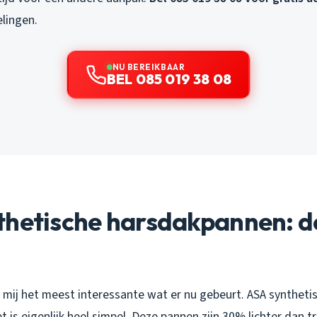
lingen.
NU BEREIKBAAR
BEL 085 019 38 08
thetische harsdakpannen: 
s mij het meest interessante wat er nu gebeurt. ASA synthetis
t is eigenlijk heel simpel. Deze pannen zijn 30% lichter dan t