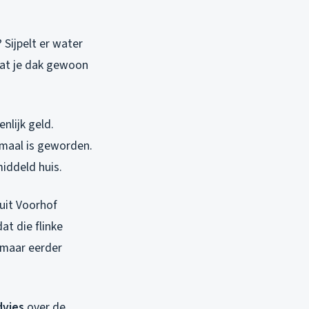
 Sijpelt er water
dat je dak gewoon
nlijk geld.
rmaal is geworden.
middeld huis.
 uit Voorhof
at die flinke
 maar eerder
dvies
over de