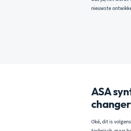
nieuwste ontwikke
ASA syn
changer
Oké, dit is volgen
technisch, maar he