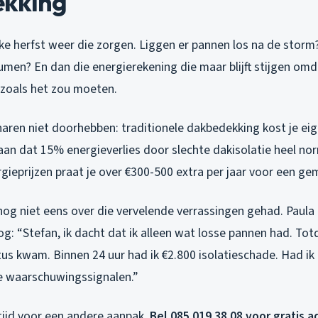
kking
lke herfst weer die zorgen. Liggen er pannen los na de storm?
umen? En dan die energierekening die maar blijft stijgen om
 zoals het zou moeten.
aren niet doorhebben: traditionele dakbedekking kost je eige
an dat 15% energieverlies door slechte dakisolatie heel no
rgieprijzen praat je over €300-500 extra per jaar voor een ge
nog niet eens over die vervelende verrassingen gehad. Paula
g: “Stefan, ik dacht dat ik alleen wat losse pannen had. Totd
tus kwam. Binnen 24 uur had ik €2.800 isolatieschade. Had ik
ie waarschuwingssignalen.”
tijd voor een andere aanpak.
Bel 085 019 38 08 voor gratis a