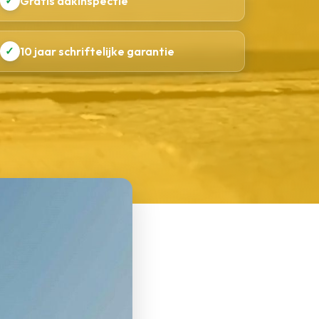
✓
Gratis dakinspectie
✓
10 jaar schriftelijke garantie